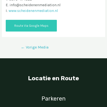
E. info@scheidenenmediation.nl
I.
www.scheidenenmediation.nl
Route Via Google Maps
Bericht
←
Vorige Media
navigatie
Locatie en Route
Parkeren