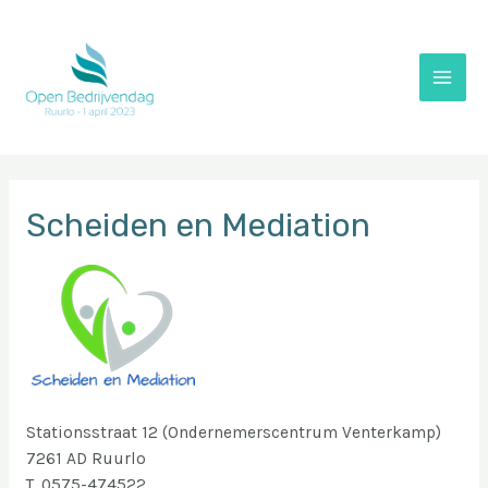
Doorgaan
naar
inhoud
Main
Men
Scheiden en Mediation
Stationsstraat 12 (Ondernemerscentrum Venterkamp)
7261 AD Ruurlo
T. 0575-474522