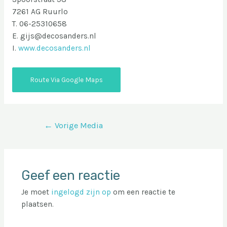
7261 AG Ruurlo
T. 06-25310658
E. gijs@decosanders.nl
I.
www.decosanders.nl
Route Via Google Maps
Bericht
←
Vorige Media
navigatie
Geef een reactie
Je moet
ingelogd zijn op
om een reactie te
plaatsen.