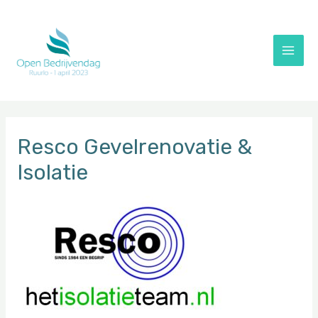
Doorgaan
naar
inhoud
Main
Men
Resco Gevelrenovatie &
Isolatie