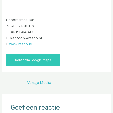
Spoorstraat 108
7261 AG Ruurlo
T. 06-19864647
E. kantoor@resco.nl
I.
www.resco.nl
Route Via Google Maps
Bericht
←
Vorige Media
navigatie
Geef een reactie