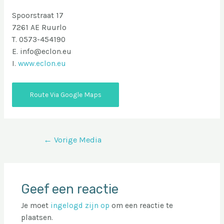
Spoorstraat 17
7261 AE Ruurlo
T. 0573-454190
E. info@eclon.eu
I.
www.eclon.eu
Route Via Google Maps
Bericht
←
Vorige Media
navigatie
Geef een reactie
Je moet
ingelogd zijn op
om een reactie te
plaatsen.