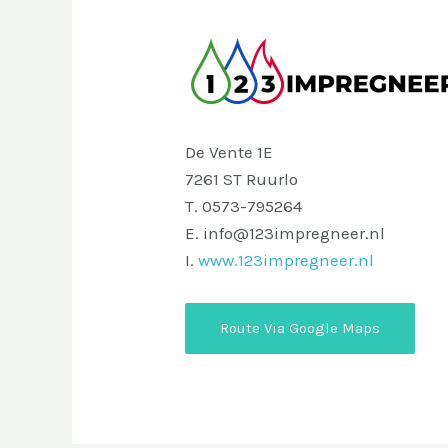
De Vente 1E
7261 ST Ruurlo
T. 0573-795264
E. info@123impregneer.nl
I.
www.123impregneer.nl
Route Via Google Maps