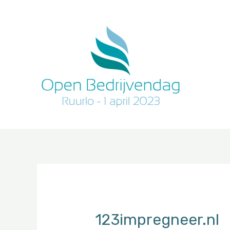
Doorgaan
naar
inhoud
123impregneer.nl